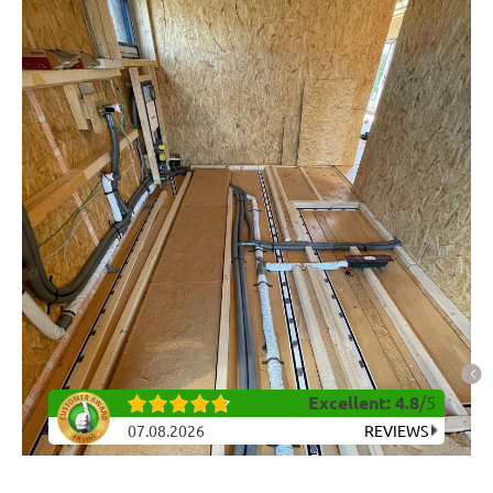
Excellent
:
4.8
/
5
07.08.2026
REVIEWS