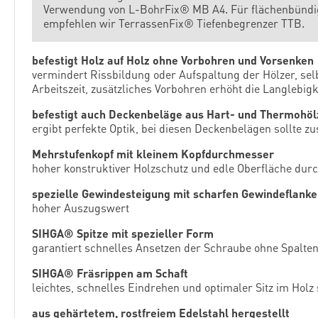
Verwendung von L-BohrFix® MB A4. Für flächenbündige
empfehlen wir TerrassenFix® Tiefenbegrenzer TTB.
befestigt Holz auf Holz ohne Vorbohren und Vorsenken
vermindert Rissbildung oder Aufspaltung der Hölzer, selb
Arbeitszeit, zusätzliches Vorbohren erhöht die Langlebigk
befestigt auch Deckenbeläge aus Hart- und Thermohöl
ergibt perfekte Optik, bei diesen Deckenbelägen sollte z
Mehrstufenkopf mit kleinem Kopfdurchmesser
hoher konstruktiver Holzschutz und edle Oberfläche dur
spezielle Gewindesteigung mit scharfen Gewindeflank
hoher Auszugswert
SIHGA® Spitze mit spezieller Form
garantiert schnelles Ansetzen der Schraube ohne Spalte
SIHGA® Fräsrippen am Schaft
leichtes, schnelles Eindrehen und optimaler Sitz im Holz 
aus gehärtetem, rostfreiem Edelstahl hergestellt