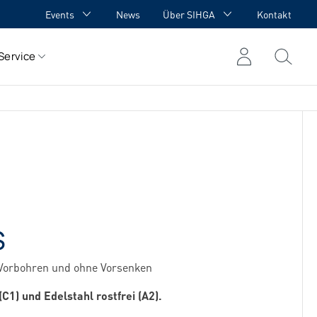
Events
News
Über SIHGA
Kontakt
HGA Academy
Auszeichnungen
Service
HGA meets YOU
Kooperationen
Team
Karriere
Referenzen
S
e Vorbohren und ohne Vorsenken
(C1) und Edelstahl rostfrei (A2).