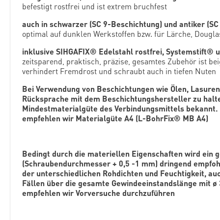
befestigt rostfrei und ist extrem bruchfest
auch in schwarzer (SC 9-Beschichtung) und antiker (SC
optimal auf dunklen Werkstoffen bzw. für Lärche, Dougl
inklusive SIHGAFIX® Edelstahl rostfrei, Systemstift®
zeitsparend, praktisch, präzise, gesamtes Zubehör ist be
verhindert Fremdrost und schraubt auch in tiefen Nuten
Bei Verwendung von Beschichtungen wie Ölen, Lasuren
Rücksprache mit dem Beschichtungshersteller zu halten
Mindestmaterialgüte des Verbindungsmittels bekannt. I
empfehlen wir Materialgüte A4 (L-BohrFix® MB A4)
Bedingt durch die materiellen Eigenschaften wird ein 
(Schraubendurchmesser + 0,5 -1 mm) dringend empfohl
der unterschiedlichen Rohdichten und Feuchtigkeit, au
Fällen über die gesamte Gewindeeinstandslänge mit ø 
empfehlen wir Vorversuche durchzuführen