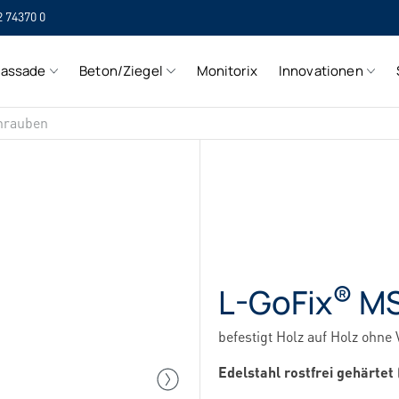
2 74370 0
SI
Fassade
Beton/Ziegel
Monitorix
Innovationen
SI
hrauben
®
L-GoFix
M
befestigt Holz auf Holz ohn
Edelstahl rostfrei gehärtet 