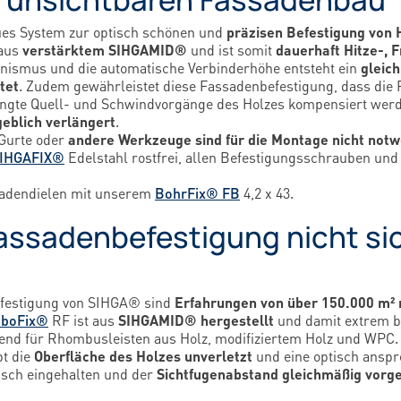
ues System zur optisch schönen und
präzisen Befestigung von 
 aus
verstärktem SIHGAMID®
und ist somit
dauerhaft Hitze-, 
nismus und die automatische Verbinderhöhe entsteht ein
gleic
tet
. Zudem gewährleistet diese Fassadenbefestigung, dass die F
ingte Quell- und Schwindvorgänge des Holzes kompensiert wer
eblich verlängert
.
 Gurte oder
andere Werkzeuge sind für die Montage nicht not
IHGAFIX®
Edelstahl rostfrei, allen Befestigungsschrauben und
sadendielen mit unserem
BohrFix® FB
4,2 x 43.
assadenbefestigung nicht si
efestigung von SIHGA® sind
Erfahrungen von über 150.000 m² 
boFix®
RF ist aus
SIHGAMID®
hergestellt
und damit extrem br
gend für Rhombusleisten aus Holz, modifiziertem Holz und WPC.
bt die
Oberfläche des Holzes unverletzt
und eine optisch anspr
isch eingehalten und der
Sichtfugenabstand gleichmäßig vorg