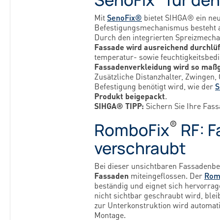
Mit
SenoFix®
bietet SIHGA® ein ne
Befestigungsmechanismus besteht
Durch den integrierten Spreizmecha
Fassade wird ausreichend durchlüf
temperatur- sowie feuchtigkeitsbed
Fassadenverkleidung wird so maßg
Zusätzliche Distanzhalter, Zwingen,
Befestigung benötigt wird, wie der
S
Produkt beigepackt
.
SIHGA® TIPP:
Sichern Sie Ihre Fas
®
RomboFix
RF: F
verschraubt
Bei dieser unsichtbaren Fassadenb
Fassaden
miteingeflossen. Der
Rom
beständig und eignet sich hervorra
nicht sichtbar geschraubt wird, blei
zur Unterkonstruktion wird automat
Montage.