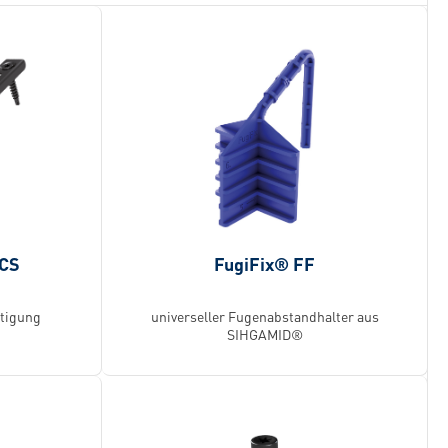
FCS
FugiFix® FF
stigung
universeller Fugenabstandhalter aus
SIHGAMID®