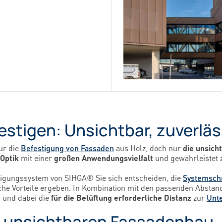
stigen: Unsichtbar, zuverläs
ür die
Befestigung von Fassaden
aus Holz, doch nur
die unsich
Optik
mit einer
großen Anwendungsvielfalt
und gewährleistet
tigungssystem von SIHGA® Sie sich entscheiden, die
Systemsch
iche Vorteile ergeben. In Kombination mit den passenden Abstan
n
und dabei die
für die Belüftung erforderliche Distanz
zur
Unt
n unsichtbaren Fassadenbau