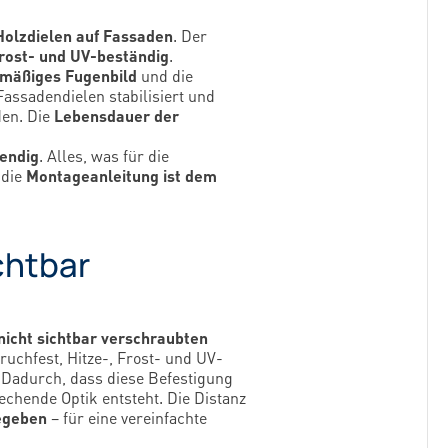
Holzdielen auf Fassaden
. Der
Frost- und UV-beständig
.
hmäßiges Fugenbild
und die
assadendielen stabilisiert und
den. Die
Lebensdauer der
wendig
. Alles, was für die
 die
Montageanleitung ist dem
chtbar
nicht sichtbar verschraubten
uchfest, Hitze-, Frost- und UV-
 Dadurch, dass diese Befestigung
echende Optik entsteht. Die Distanz
egeben
– für eine vereinfachte