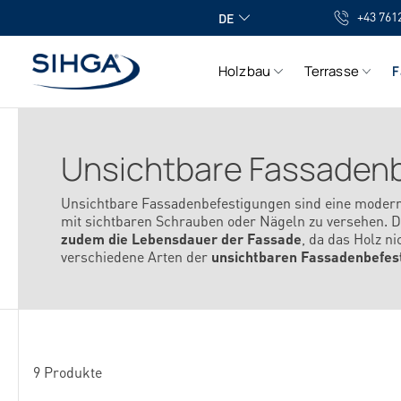
+43 761
springen
Zur Hauptnavigation springen
DE
Holzbau
Terrasse
F
Unsichtbare Fassaden
Unsichtbare Fassadenbefestigungen sind eine moder
mit sichtbaren Schrauben oder Nägeln zu versehen. Di
zudem die Lebensdauer der Fassade
, da das Holz n
verschiedene Arten der
unsichtbaren Fassadenbefest
9 Produkte