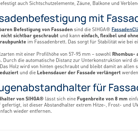
estigt auch Sichtschutzelemente, Zäune, Balkone und Verble
sadenbefestigung mit Fassa
baren Befestigung von Fassaden
sind die SIHGA®
FassadenCl
s
nicht sichtbar geschraubt
und kann
einfach, flexibel und oh
hraubpunkte
im Fassadenbrett. Das sorgt für Stabilität wie bei 
Holzarten mit einer Profilhöhe von 57-95 mm – sowohl
Rhombus- a
n. Durch die automatische Distanz zur Unterkonstruktion wird d
 Das Holz wird von hinten geschraubt und bleibt damit an allen 
eduziert
und die
Lebensdauer der Fassade verlängert
werden
Fugenabstandhalter für Fassa
dhalter von SIHGA®
lässt sich eine
Fugenbreite von 8 mm
einf
 gefertigt, ist dieser Abstandhalter extrem Hitze-, Frost- und 
einfach wieder entfernen.