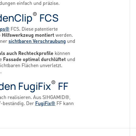
ndungen einfach und präzise.
®
denClip
FCS
ips®
FCS. Diese patentierte
ne Hilfswerkzeug montiert
werden.
einer
sichtbaren Verschraubung
und
ls auch Rechteckprofile
können
ie
Fassade optimal durchlüftet
und
sichtbaren Flächen unverletzt.
.
®
den FugiFix
FF
ach realisieren. Aus SIHGAMID®,
UV-beständig. Der
FugiFix®
FF kann