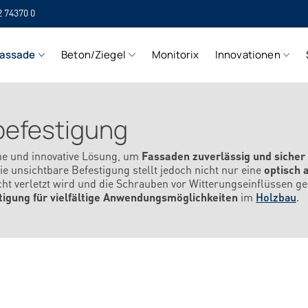
2 74370 0
SI
assade
Beton/Ziegel
Monitorix
Innovationen
SI
befestigung
ne und innovative Lösung, um
Fassaden zuverlässig und sicher 
e unsichtbare Befestigung stellt jedoch nicht nur eine
optisch
icht verletzt wird und die Schrauben vor Witterungseinflüssen 
igung für vielfältige Anwendungsmöglichkeiten
im
Holzbau
.