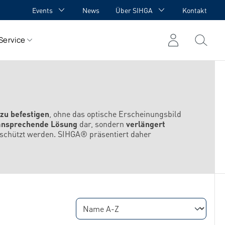
Events
News
Über SIHGA
Kontakt
HGA Academy
Auszeichnungen
Service
HGA meets YOU
Kooperationen
Team
Karriere
Referenzen
zu befestigen
, ohne das optische Erscheinungsbild
 ansprechende Lösung
dar, sondern
verlängert
geschützt werden. SIHGA® präsentiert daher