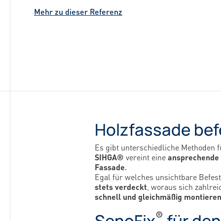
bemerkenswertes Projekt realisiert.
Mehr zu dieser Referenz
Mehr zu dieser Referenz
Mehr zu dieser Referenz
Holzfassade befe
Es gibt unterschiedliche Methoden f
SIHGA®
vereint eine
ansprechende 
Fassade
.
Egal für welches unsichtbare Befes
stets verdeckt
, woraus sich zahlre
schnell und gleichmäßig montiere
®
SenoFix
für de