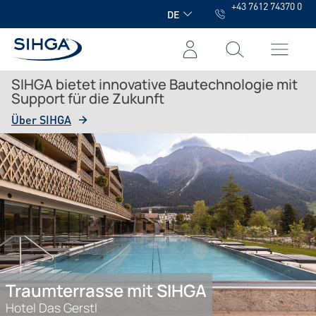
+43 7612 74370 0
alt springen
DE
SIHGA bietet innovative Bautechnologie mit
Support für die Zukunft
Über SIHGA
Traumterrasse mit SIHGA
NEU: LamellenFix small
SIHGA Modulix
Hotel Das Gerstl
Produkterweiterung
Verbindung neu gedacht