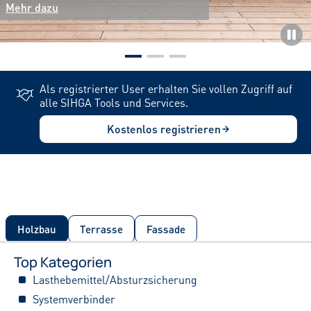
Mehr dazu
Mehr dazu
Mehr dazu
Pau
Als registrierter User erhalten Sie vollen Zugriff auf
alle SIHGA Tools und Services.
Kostenlos registrieren
Holzbau
Terrasse
Fassade
Top Kategorien
Lasthebemittel/Absturzsicherung
Systemverbinder