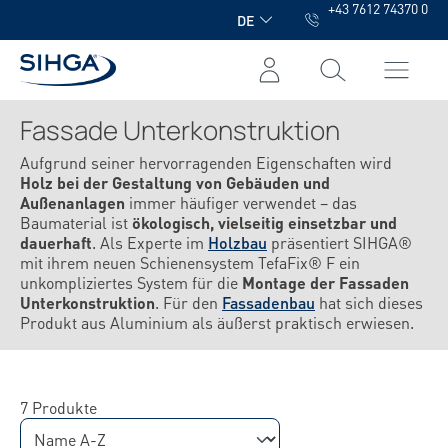
+43 7612 74370 0
alt springen
DE
Fassade Unterkonstruktion
Aufgrund seiner hervorragenden Eigenschaften wird
Holz bei der Gestaltung von Gebäuden und
Außenanlagen
immer häufiger verwendet – das
Baumaterial ist
ökologisch, vielseitig einsetzbar und
dauerhaft
. Als Experte im
Holzbau
präsentiert SIHGA®
mit ihrem neuen Schienensystem TefaFix® F ein
unkompliziertes System für die
Montage der Fassaden
Unterkonstruktion
. Für den
Fassadenbau
hat sich dieses
Produkt aus Aluminium als äußerst praktisch erwiesen.
7 Produkte