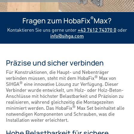
®
Fragen zum HobaFix
Max?
Kontaktieren Sie uns gerne unter
+43 7612 74370 0
oder
info@sihga.com
Präzise und sicher verbinden
Für Konstruktionen, die Haupt- und Nebenträger
®
verbinden müssen, steht mit dem HobaFix
Max von
®
SIHGA
eine innovative Lösung zur Verfügung. Dieser
Verbinder wurde entwickelt, um Holz- oder Holz-Beton-
Anschlüsse mit höchster Belastbarkeit und Präzision zu
realisieren, während gleichzeitig die Montagezeiten
®
minimiert werden. Das HobaFix
Max Set beinhaltet alle
notwendigen Komponenten und Schrauben, was die
Installation weiter erleichtert.
Hohe Belastbarkeit für sichere