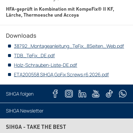
HFA-geprüft in Kombination mit KompeFix® II KF,
Lärche, Thermoesche und Accoya
Downloads
38792_Montageanleitung_TeFix_8Seiten_Web.pdf
TDB_TeFix_DE.pdf
Holz-Schrauben-Liste-DE.pdf
ETA200558 SIHGA GoFix Screws r6 2026.pdf
SIHGA folgen
SIHGA Newsletter
Jetzt abonnieren
SIHGA - TAKE THE BEST