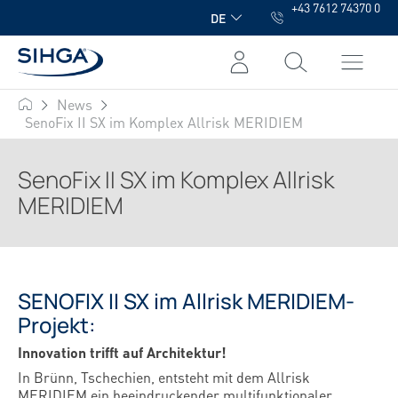
+43 7612 74370 0
alt springen
DE
News
SIHGA
SenoFix II SX im Komplex Allrisk MERIDIEM
SenoFix II SX im Komplex Allrisk
MERIDIEM
SENOFIX II SX im Allrisk MERIDIEM-
Projekt:
Innovation trifft auf Architektur!
In Brünn, Tschechien, entsteht mit dem Allrisk
MERIDIEM ein beeindruckender multifunktionaler