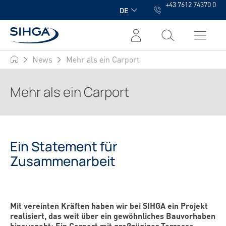
+43 7612 74370 0
alt springen
DE
News
Mehr als ein Carport
SIHGA
Mehr als ein Carport
Ein Statement für
Zusammenarbeit
Mit vereinten Kräften haben wir bei
SIHGA
ein Projekt
realisiert, das weit über ein gewöhnliches Bauvorhaben
hinausgeht: Ein
Carport
mit großzügiger Terrasse