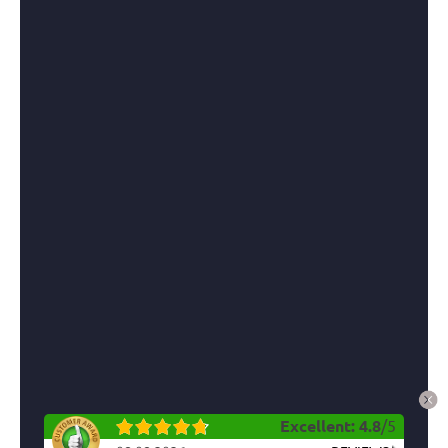
Excellent
:
4.8
/
5