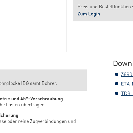
Preis und Bestellfunktion 
Zum Login
Down
3890
ohrglocke IBG samt Bohrer.
ETA-
TDB_
etrie und 45°-Verschraubung
ohe Lasten übertragen
icherung
üsse oder reine Zugverbindungen und