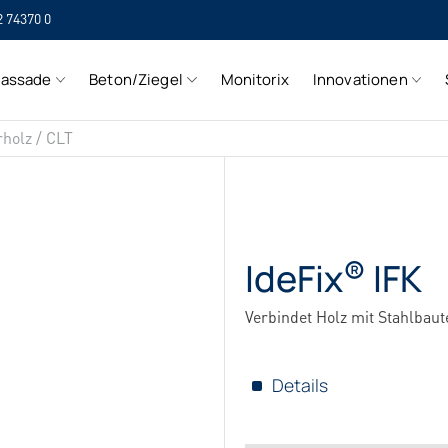
2 74370 0
SI
Fassade
Beton/Ziegel
Monitorix
Innovationen
SI
rholz / CLT
®
IdeFix
IFK
Verbindet Holz mit Stahlbaut
Details