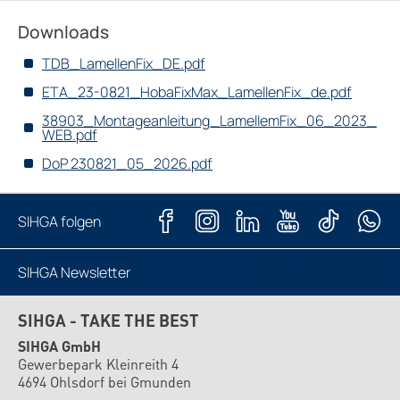
Downloads
TDB_LamellenFix_DE.pdf
ETA_23-0821_HobaFixMax_LamellenFix_de.pdf
38903_Montageanleitung_LamellemFix_06_2023_
WEB.pdf
DoP 230821_05_2026.pdf
SIHGA folgen
SIHGA Newsletter
Jetzt abonnieren
SIHGA - TAKE THE BEST
SIHGA GmbH
Gewerbepark Kleinreith 4
4694 Ohlsdorf bei Gmunden