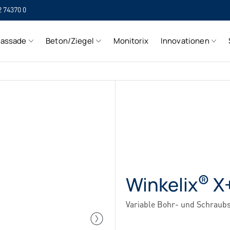
2 74370 0
SI
Fassade
Beton/Ziegel
Monitorix
Innovationen
SI
®
Winkelix
X
Variable Bohr- und Schraub