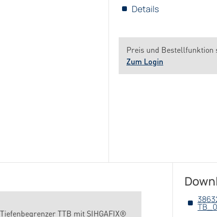
Details
Preis und Bestellfunktion 
Zum Login
Down
3863
TB_0
 Tiefenbegrenzer TTB mit SIHGAFIX®