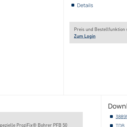
Details
Preis und Bestellfunktion 
Zum Login
Down
3889
pezielle ProziFix® Bohrer PFB 50
TDB_