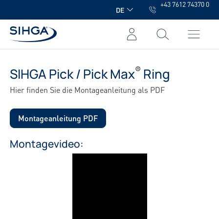
+43 7612 74370 0
alt springen
DE
®
SIHGA Pick / Pick Max
Ring
Hier finden Sie die Montageanleitung als PDF
Montageanleitung PDF
Montagevideo: