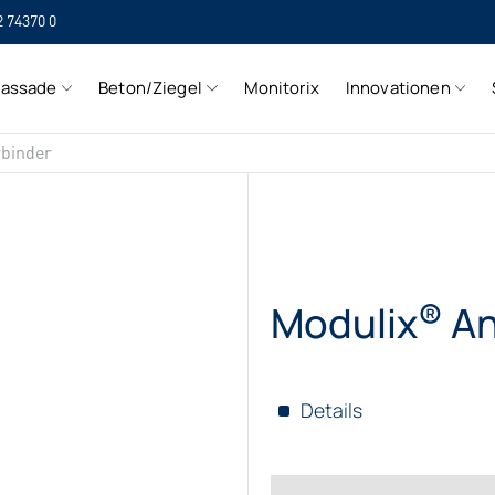
2 74370 0
SI
Fassade
Beton/Ziegel
Monitorix
Innovationen
SI
binder
®
Modulix
An
Details