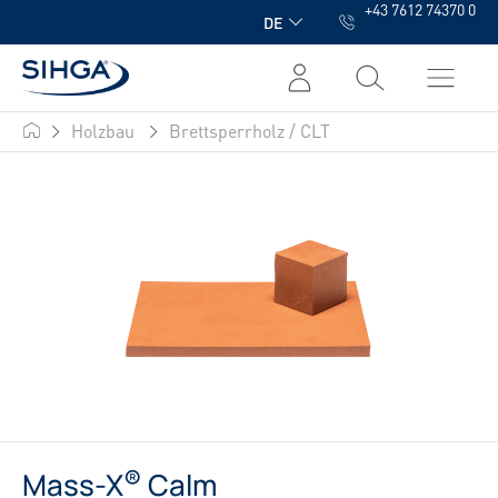
+43 7612 74370 0
alt springen
DE
Holzbau
Brettsperrholz / CLT
SIHGA
®
Mass-X
Calm