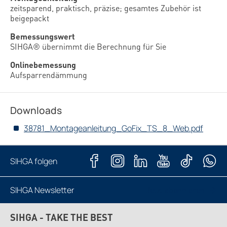
zeitsparend, praktisch, präzise; gesamtes Zubehör ist
beigepackt
Bemessungswert
SIHGA® übernimmt die Berechnung für Sie
Onlinebemessung
Aufsparrendämmung
Downloads
38781_Montageanleitung_GoFix_TS_8_Web.pdf
SIHGA folgen
SIHGA Newsletter
Jetzt abonnieren
SIHGA - TAKE THE BEST