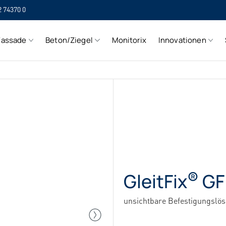
2 74370 0
SI
Fassade
Beton/Ziegel
Monitorix
Innovationen
SI
®
GleitFix
GF
unsichtbare Befestigungslö