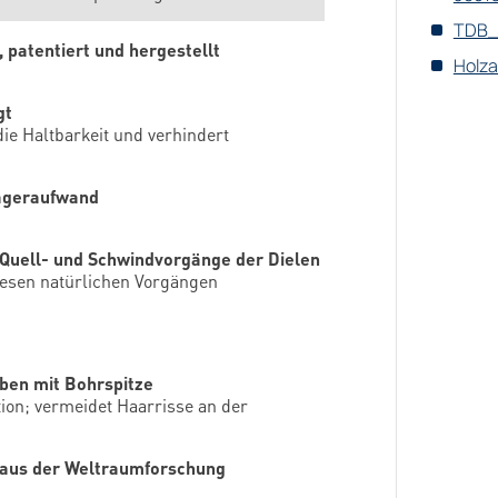
TDB_
t, patentiert und hergestellt
Holza
gt
ie Haltbarkeit und verhindert
Lageraufwand
 Quell- und Schwindvorgänge der Dielen
iesen natürlichen Vorgängen
uben mit Bohrspitze
ion; vermeidet Haarrisse an der
 aus der Weltraumforschung