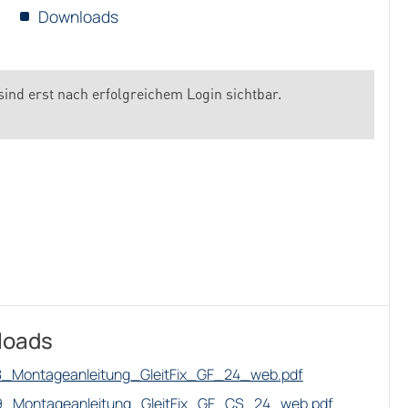
Downloads
sind erst nach erfolgreichem Login sichtbar.
loads
8_Montageanleitung_GleitFix_GF_24_web.pdf
9_Montageanleitung_GleitFix_GF_CS_24_web.pdf