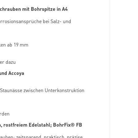
schrauben mit Bohrspitze in A4
orrosionsansprüche bei Salz- und
rken ab 19 mm
fer dazu
und Accoya
t Staunässe zwischen Unterkonstruktion
erden
m, rostfreiem Edelstahl; BohrFix® FB
uben; zeitsparend, praktisch, präzise,