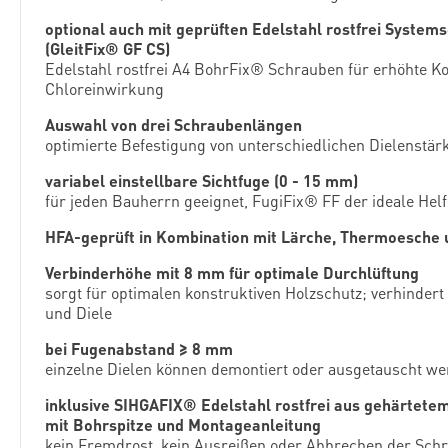
optional auch mit geprüften Edelstahl rostfrei System
(GleitFix® GF CS)
Edelstahl rostfrei A4 BohrFix® Schrauben für erhöhte K
Chloreinwirkung
Auswahl von drei Schraubenlängen
optimierte Befestigung von unterschiedlichen Dielenstä
variabel einstellbare Sichtfuge (0 - 15 mm)
für jeden Bauherrn geeignet, FugiFix® FF der ideale Hel
HFA-geprüft in Kombination mit Lärche, Thermoesche 
Verbinderhöhe mit 8 mm für optimale Durchlüftung
sorgt für optimalen konstruktiven Holzschutz; verhinder
und Diele
bei Fugenabstand ≥ 8 mm
einzelne Dielen können demontiert oder ausgetauscht w
inklusive SIHGAFIX® Edelstahl rostfrei aus gehärtete
mit Bohrspitze und Montageanleitung
kein Fremdrost, kein Ausreißen oder Abbrechen der Schra