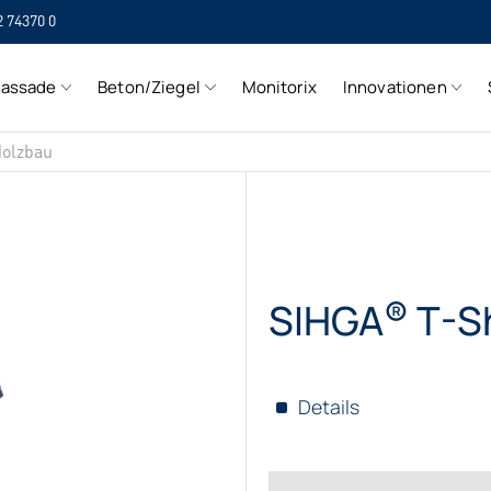
2 74370 0
SI
Fassade
Beton/Ziegel
Monitorix
Innovationen
SI
olzbau
®
SIHGA
T-Sh
Details