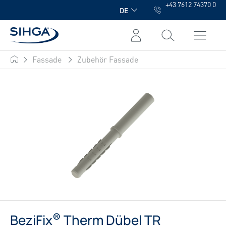
+43 7612 74370 0
alt springen
DE
Fassade
Zubehör Fassade
SIHGA
®
BeziFix
Therm Dübel TR