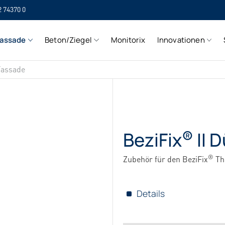
2 74370 0
SI
assade
Beton/Ziegel
Monitorix
Innovationen
SI
Fassade
®
BeziFix
II 
®
Zubehör für den BeziFix
Th
Details