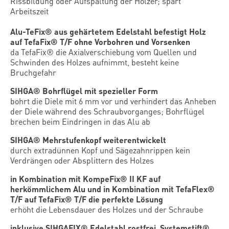
Rissbildung oder Aufspaltung der Hölzer; spart
Arbeitszeit
Alu-TeFix® aus gehärtetem Edelstahl befestigt Holz
auf TefaFix® T/F ohne Vorbohren und Vorsenken
da TefaFix® die Axialverschiebung vom Quellen und
Schwinden des Holzes aufnimmt, besteht keine
Bruchgefahr
SIHGA® Bohrflügel mit spezieller Form
bohrt die Diele mit 6 mm vor und verhindert das Anheben
der Diele während des Schraubvorganges; Bohrflügel
brechen beim Eindringen in das Alu ab
SIHGA® Mehrstufenkopf weiterentwickelt
durch extradünnen Kopf und Sägezahnrippen kein
Verdrängen oder Absplittern des Holzes
in Kombination mit KompeFix® II KF auf
herkömmlichem Alu und in Kombination mit TefaFlex®
T/F auf TefaFix® T/F die perfekte Lösung
erhöht die Lebensdauer des Holzes und der Schraube
inklusive SIHGAFIX® Edelstahl rostfrei, Systemstift®